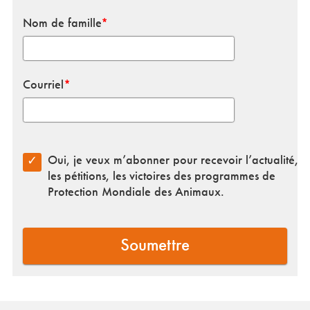
Nom de famille
Courriel
Oui, je veux m’abonner pour recevoir l’actualité,
les pétitions, les victoires des programmes de
Protection Mondiale des Animaux.
Oui! Abonnez-moi pour recevoir les dernières nouve
Oui! Abonnez-moi pour rester au courant des évènem
Voulez-vous vous abonner aux mises à jour par SM
Soumettre